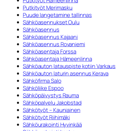
Putkityöt Hämeenlinna
Putkityöt Merimasku
Puude langetamine tallinnas
Sähköasennukset Oulu
Sähköasennus
Sähköasennus Kajaani
Sähköasennus Rovaniemi
Sähköasentaja Forssa
Sähköasentaja Hämeenlinna
Sähköauton latauspiste kotiin Varkaus
Sähköauton laturin asennus Kerava
Sähköfirma Salo
Sähköliike Espoo
Sähköpäivystys Rauma
Sähköpalvelu Jakobstad
Sähkötyöt – Kauniainen
Sähkötyöt Riihimäki
Sähköurakointi Hyvinkää