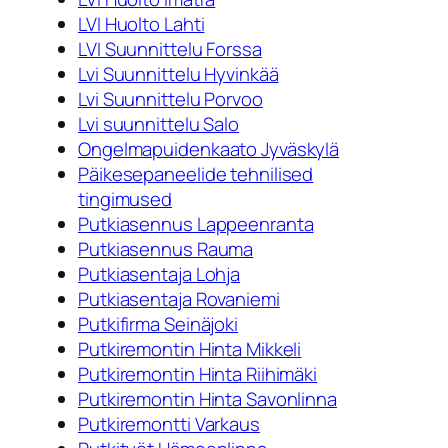
LVI Huolto Lahti
LVI Suunnittelu Forssa
Lvi Suunnittelu Hyvinkää
Lvi Suunnittelu Porvoo
Lvi suunnittelu Salo
Ongelmapuidenkaato Jyväskylä
Päikesepaneelide tehnilised
tingimused
Putkiasennus Lappeenranta
Putkiasennus Rauma
Putkiasentaja Lohja
Putkiasentaja Rovaniemi
Putkifirma Seinäjoki
Putkiremontin Hinta Mikkeli
Putkiremontin Hinta Riihimäki
Putkiremontin Hinta Savonlinna
Putkiremontti Varkaus