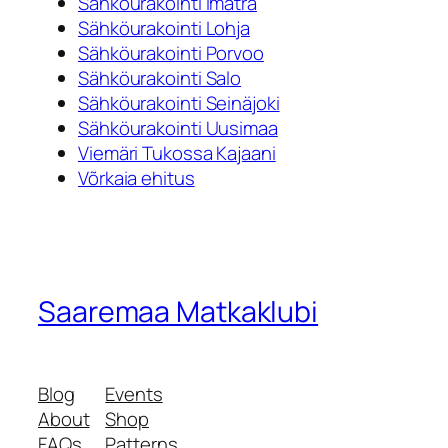
Sähköurakointi Imatra
Sähköurakointi Lohja
Sähköurakointi Porvoo
Sähköurakointi Salo
Sähköurakointi Seinäjoki
Sähköurakointi Uusimaa
Viemäri Tukossa Kajaani
Võrkaia ehitus
Saaremaa Matkaklubi
Blog
Events
About
Shop
FAQs
Patterns