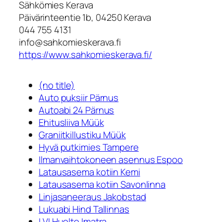
Sähkömies Kerava
Päivärinteentie 1b, 04250 Kerava
044 755 4131
info@sahkomieskerava.fi
https://www.sahkomieskerava.fi/
(no title)
Auto puksiir Pärnus
Autoabi 24 Pärnus
Ehitusliiva Müük
Graniitkillustiku Müük
Hyvä putkimies Tampere
Ilmanvaihtokoneen asennus Espoo
Latausasema kotiin Kemi
Latausasema kotiin Savonlinna
Linjasaneeraus Jakobstad
Lukuabi Hind Tallinnas
LVI Huolto Imatra