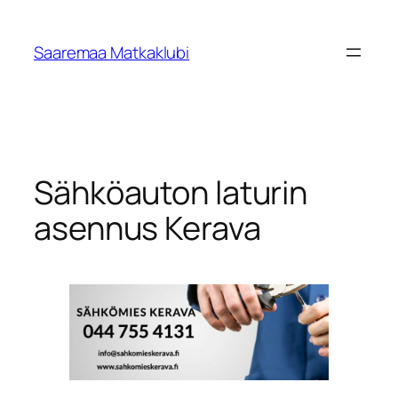
Skip
to
Saaremaa Matkaklubi
content
Sähköauton laturin
asennus Kerava